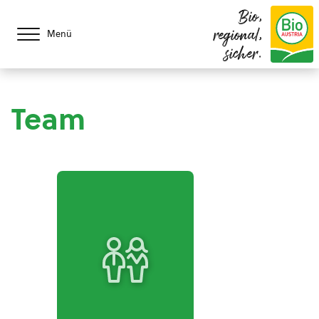
Bio,
regional,
Menü
sicher.
Team