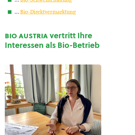
…
Bio-Schweinehaltung
…
Bio-Direktvermarktung
bio austria
vertritt Ihre
Interessen als Bio-Betrieb