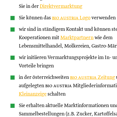
Sie in der
Direktvermarktung
Sie können das
bio austria
Logo
verwenden
wir sind in ständigem Kontakt und können st
Kooperationen mit
Marktpartnern
wie dem
Lebensmittelhandel, Molkereien, Gastro-Märk
wir initiieren Vermarktungsprojekte im In- un
Vorteile bringen
in der österreichweiten
bio austria
Zeitung
aufgelegten
bio austria
Mitgliederinformati
Kleinanzeige
schalten
Sie erhalten aktuelle Marktinformationen und
Sammelbestellungen (z.B. Zucker, Kartoffels