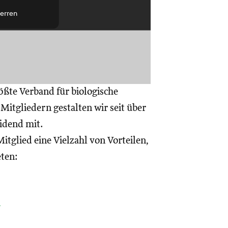
erren
ößte Verband für biologische
itgliedern gestalten wir seit über
eidend mit.
itglied eine Vielzahl von Vorteilen,
eten:
a