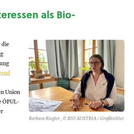
nteressen als Bio-
 die
ng
tung
 und
hen Union
se ÖPUL-
er
Barbara Riegler_© BIO AUSTRIA / Großbichler