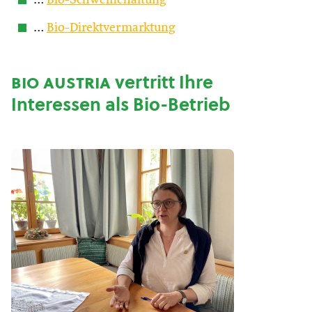
…
Bio-Schweinehaltung
…
Bio-Direktvermarktung
bio austria
vertritt Ihre
Interessen als Bio-Betrieb