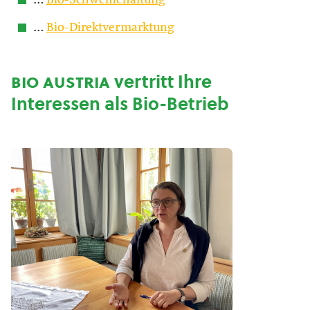
…
Bio-Schweinehaltung
…
Bio-Direktvermarktung
bio austria
vertritt Ihre
Interessen als Bio-Betrieb