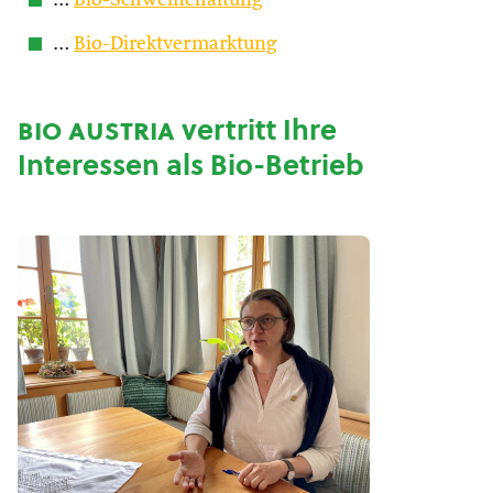
…
Bio-Schweinehaltung
…
Bio-Direktvermarktung
bio austria
vertritt Ihre
Interessen als Bio-Betrieb