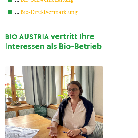
…
Bio-Schweinehaltung
…
Bio-Direktvermarktung
bio austria
vertritt Ihre
Interessen als Bio-Betrieb