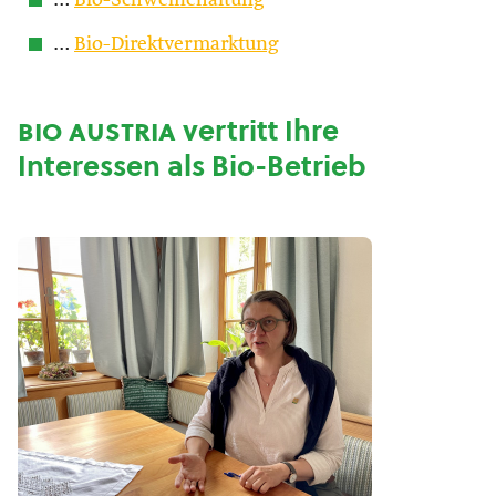
…
Bio-Schweinehaltung
…
Bio-Direktvermarktung
bio austria
vertritt Ihre
Interessen als Bio-Betrieb