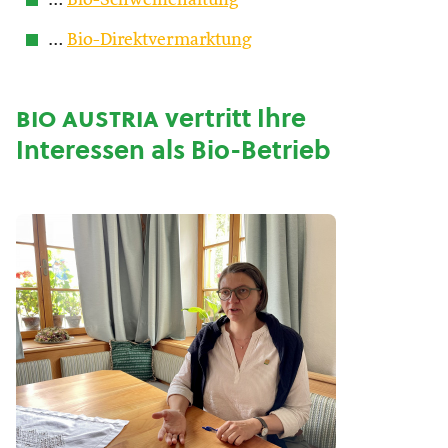
…
Bio-Schweinehaltung
…
Bio-Direktvermarktung
bio austria
vertritt Ihre
Interessen als Bio-Betrieb