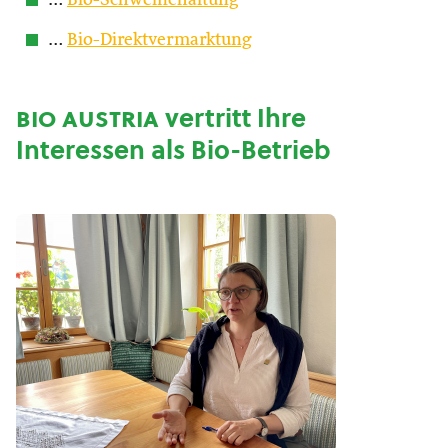
…
Bio-Schweinehaltung
…
Bio-Direktvermarktung
bio austria
vertritt Ihre
Interessen als Bio-Betrieb