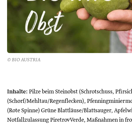
© BIO AUSTRIA
Inhalte:
Pilze beim Steinobst (Schrotschuss, Pfirsi
(Schorf/Mehltau/Regenflecken), Pfenningminiermo
(Rote Spinne) Grüne Blattläuse/Blattsauger, Apfelw
Notfallzulassung PiretrovVerde, Maßnahmen in fr