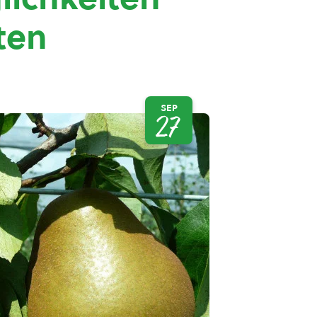
ten
SEP
27