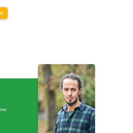
en
ive