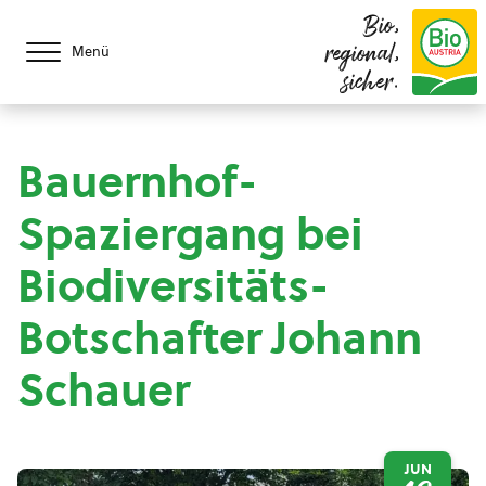
Bio,
regional,
Menü
sicher.
Bauernhof-
Spaziergang bei
Biodiversitäts-
Botschafter Johann
Schauer
JUN