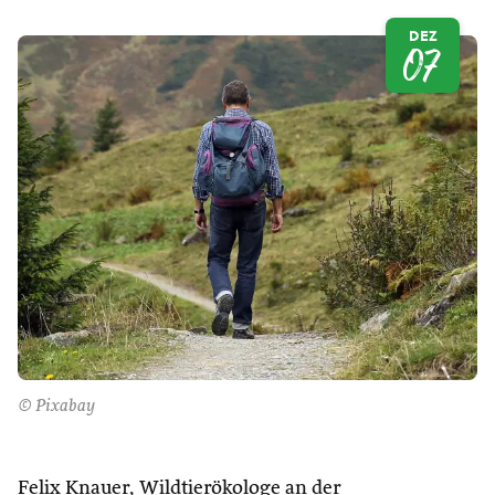
DEZ
07
© Pixabay
Felix Knauer, Wildtierökologe an der