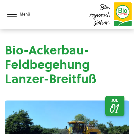
Bio,
regional,
Menü
sicher.
Bio-Ackerbau-
Feldbegehung
Lanzer-Breitfuß
JUL
01