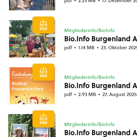
pdf
2.23 MB
17. Dezember 2
PDF
Mitgliederinfo/BioInfo
Bio.Info Burgenland 
pdf
1.14 MB
23. Oktober 202
PDF
Mitgliederinfo/BioInfo
Bio.Info Burgenland 
pdf
2.93 MB
27. August 2025
PDF
Mitgliederinfo/BioInfo
Bio.Info Burgenland 