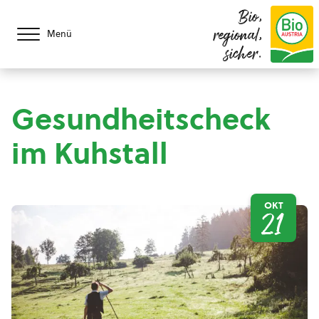
Bio,
regional,
Menü
sicher.
Gesundheitscheck
im Kuhstall
OKT
21