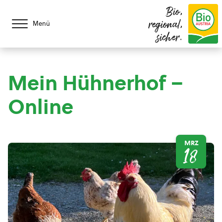
Bio,
regional,
Menü
sicher.
Mein Hühnerhof –
Online
MRZ
18