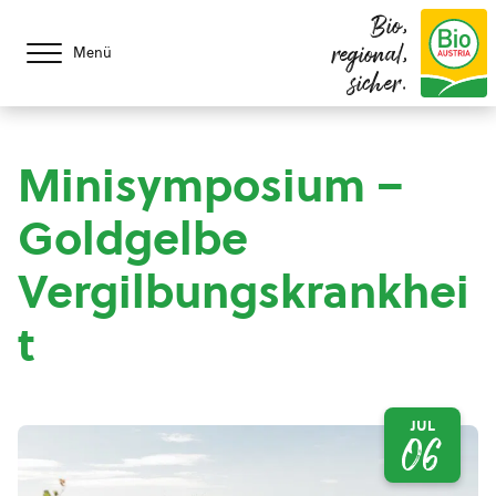
Bio,
regional,
Menü
sicher.
Minisymposium –
Goldgelbe
Vergilbungskrankhei
t
JUL
06