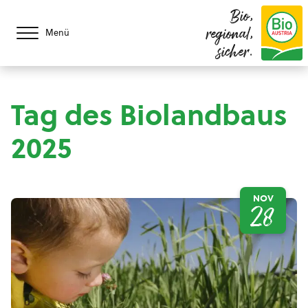
Bio,
regional,
Menü
sicher.
Tag des Biolandbaus
2025
NOV
28