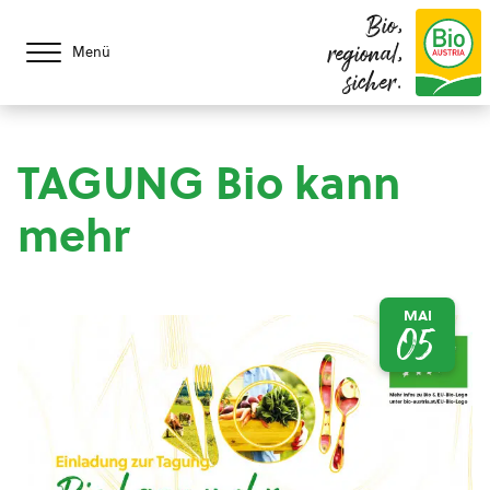
Bio,
regional,
Menü
sicher.
TAGUNG Bio kann
mehr
MAI
05