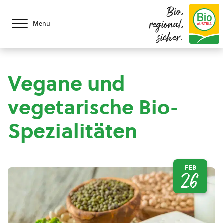
Bio,
regional,
Menü
sicher.
Vegane und
vegetarische Bio-
Spezialitäten
FEB
26