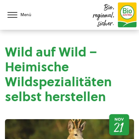
Bio,
regional,
Menü
sicher.
Wild auf Wild –
Heimische
Wildspezialitäten
selbst herstellen
NOV
21