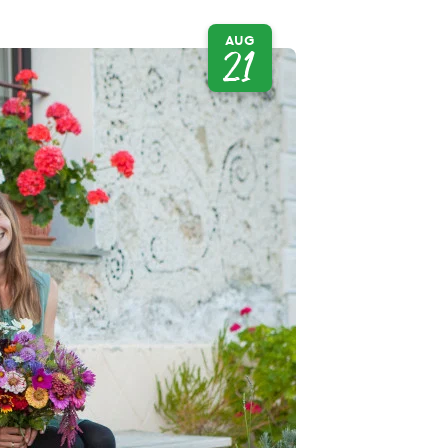
AUG
21