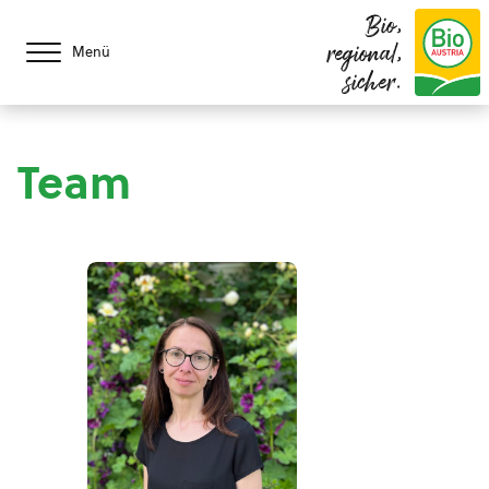
Bio,
regional,
Menü
sicher.
Team