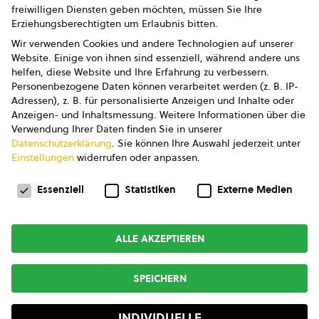
freiwilligen Diensten geben möchten, müssen Sie Ihre
Datenschutz
Erziehungsberechtigten um Erlaubnis bitten.
Wir verwenden Cookies und andere Technologien auf unserer
AGB
Website. Einige von ihnen sind essenziell, während andere uns
helfen, diese Website und Ihre Erfahrung zu verbessern.
AGB Marketing GmbH
Personenbezogene Daten können verarbeitet werden (z. B. IP-
Adressen), z. B. für personalisierte Anzeigen und Inhalte oder
AGB Bildung
Anzeigen- und Inhaltsmessung.
Weitere Informationen über die
Verwendung Ihrer Daten finden Sie in unserer
Newsletter
Datenschutzerklärung
.
Sie können Ihre Auswahl jederzeit unter
Einstellungen
widerrufen oder anpassen.
Datenschutzeinstellungen
FOLGE UNS
Essenziell
Statistiken
Externe Medien
ALLE AKZEPTIEREN
Copyright © 2026
bio austria
SPEICHERN
MADE BY
INDIVIDUELLE