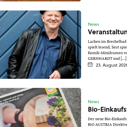
News
Veranstaltu
Lachen im Brechelbad 
spielt lesend, liest s
Komik-Minidramen v
GERNHARDT und […]
23. August 202
News
Bio-Einkaufs
Der neue Bio-Einkaufsf
BIO AUSTRIA Direktve