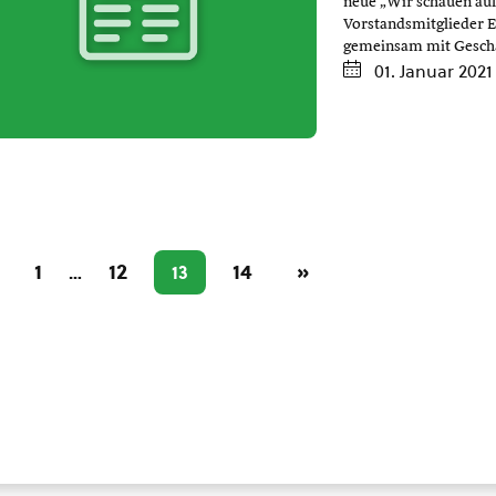
neue „Wir schauen auf
Vorstandsmitglieder E
gemeinsam mit Geschä
01. Januar 2021
1
12
14
»
…
13