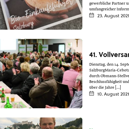
gewerbliche Partner u
umfangreicher Informa
23. August 202
41. Vollver
Dienstag, den 14. Sep
SalzburgMaria-Cebota
durch Obmann-Stellver
Beschlussfähigkeit un
über die Jahre […]
10. August 202