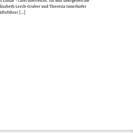
s Ganze“-Tafel überreicht. Im Bild übergeben die
lisabeth Lerch-Graber und Theresia Innerhofer
ftsführer […]