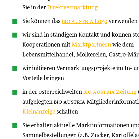
Sie in der
Direktvermarktung
Sie können das
bio austria
Logo
verwenden
wir sind in ständigem Kontakt und können st
Kooperationen mit
Marktpartnern
wie dem
Lebensmittelhandel, Molkereien, Gastro-Märk
wir initiieren Vermarktungsprojekte im In- un
Vorteile bringen
in der österreichweiten
bio austria
Zeitung
aufgelegten
bio austria
Mitgliederinformati
Kleinanzeige
schalten
Sie erhalten aktuelle Marktinformationen und
Sammelbestellungen (z.B. Zucker, Kartoffels