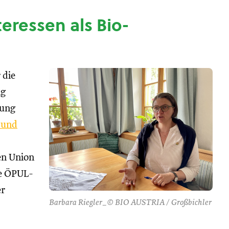
nteressen als Bio-
 die
ng
tung
 und
hen Union
se ÖPUL-
er
Barbara Riegler_© BIO AUSTRIA / Großbichler