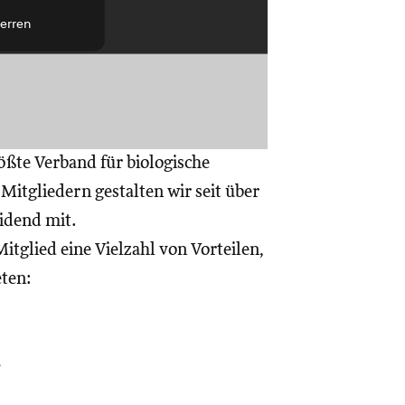
erren
ößte Verband für biologische
itgliedern gestalten wir seit über
eidend mit.
itglied eine Vielzahl von Vorteilen,
eten:
a