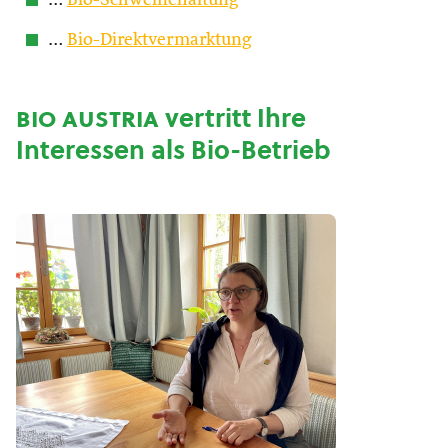
…
Bio-Schweinehaltung
…
Bio-Direktvermarktung
bio austria
vertritt Ihre
Interessen als Bio-Betrieb