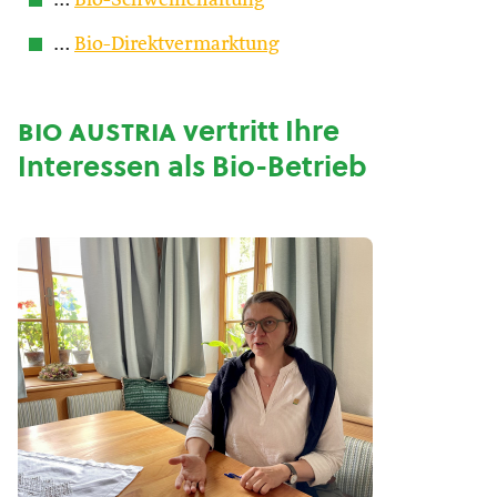
…
Bio-Schweinehaltung
…
Bio-Direktvermarktung
bio austria
vertritt Ihre
Interessen als Bio-Betrieb