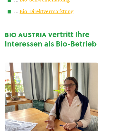
…
Bio-Schweinehaltung
…
Bio-Direktvermarktung
bio austria
vertritt Ihre
Interessen als Bio-Betrieb