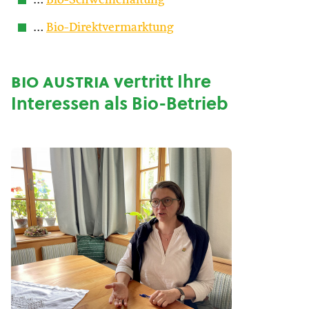
…
Bio-Schweinehaltung
…
Bio-Direktvermarktung
bio austria
vertritt Ihre
Interessen als Bio-Betrieb