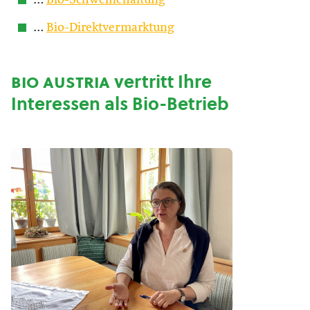
…
Bio-Schweinehaltung
…
Bio-Direktvermarktung
bio austria
vertritt Ihre
Interessen als Bio-Betrieb