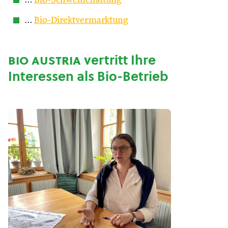
…
Bio-Schweinehaltung
…
Bio-Direktvermarktung
bio austria
vertritt Ihre
Interessen als Bio-Betrieb