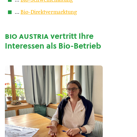
…
Bio-Schweinehaltung
…
Bio-Direktvermarktung
bio austria
vertritt Ihre
Interessen als Bio-Betrieb