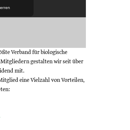
erren
ößte Verband für biologische
itgliedern gestalten wir seit über
eidend mit.
itglied eine Vielzahl von Vorteilen,
eten:
a