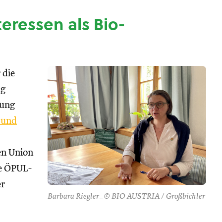
nteressen als Bio-
 die
ng
tung
 und
hen Union
se ÖPUL-
er
Barbara Riegler_© BIO AUSTRIA / Großbichler