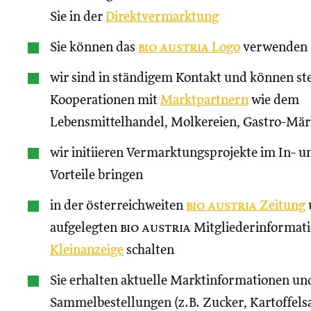
Sie in der
Direktvermarktung
Sie können das
bio austria
Logo
verwenden
wir sind in ständigem Kontakt und können st
Kooperationen mit
Marktpartnern
wie dem
Lebensmittelhandel, Molkereien, Gastro-Märk
wir initiieren Vermarktungsprojekte im In- un
Vorteile bringen
in der österreichweiten
bio austria
Zeitung
aufgelegten
bio austria
Mitgliederinformati
Kleinanzeige
schalten
Sie erhalten aktuelle Marktinformationen und
Sammelbestellungen (z.B. Zucker, Kartoffels