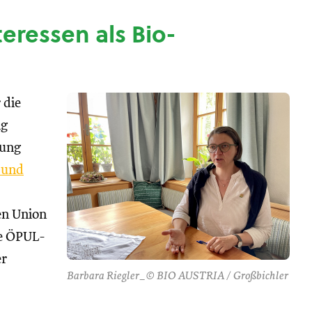
nteressen als Bio-
 die
ng
tung
 und
hen Union
se ÖPUL-
er
Barbara Riegler_© BIO AUSTRIA / Großbichler