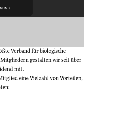
erren
ößte Verband für biologische
itgliedern gestalten wir seit über
eidend mit.
itglied eine Vielzahl von Vorteilen,
eten:
a