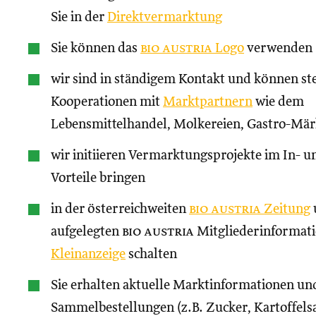
Sie in der
Direktvermarktung
Sie können das
bio austria
Logo
verwenden
wir sind in ständigem Kontakt und können st
Kooperationen mit
Marktpartnern
wie dem
Lebensmittelhandel, Molkereien, Gastro-Märk
wir initiieren Vermarktungsprojekte im In- un
Vorteile bringen
in der österreichweiten
bio austria
Zeitung
aufgelegten
bio austria
Mitgliederinformati
Kleinanzeige
schalten
Sie erhalten aktuelle Marktinformationen und
Sammelbestellungen (z.B. Zucker, Kartoffels