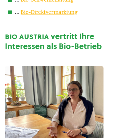
…
Bio-Schweinehaltung
…
Bio-Direktvermarktung
bio austria
vertritt Ihre
Interessen als Bio-Betrieb