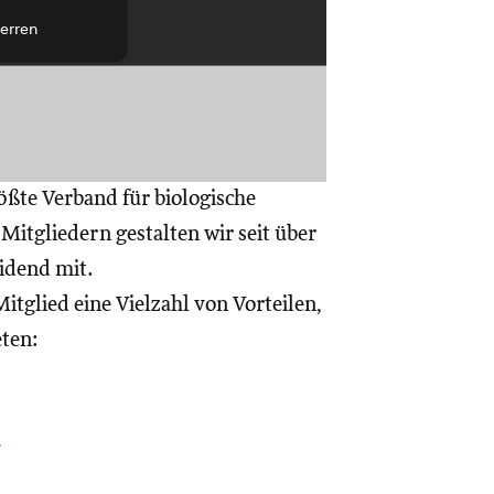
erren
ößte Verband für biologische
itgliedern gestalten wir seit über
eidend mit.
itglied eine Vielzahl von Vorteilen,
eten:
a