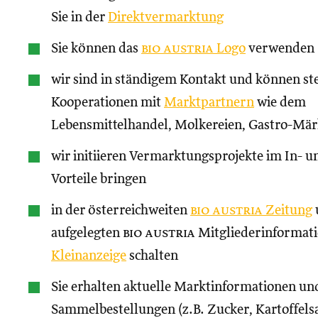
Sie in der
Direktvermarktung
Sie können das
bio austria
Logo
verwenden
wir sind in ständigem Kontakt und können st
Kooperationen mit
Marktpartnern
wie dem
Lebensmittelhandel, Molkereien, Gastro-Märk
wir initiieren Vermarktungsprojekte im In- un
Vorteile bringen
in der österreichweiten
bio austria
Zeitung
aufgelegten
bio austria
Mitgliederinformati
Kleinanzeige
schalten
Sie erhalten aktuelle Marktinformationen und
Sammelbestellungen (z.B. Zucker, Kartoffels