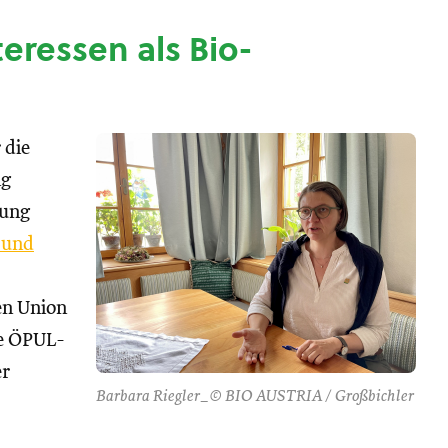
nteressen als Bio-
 die
ng
tung
 und
hen Union
se ÖPUL-
er
Barbara Riegler_© BIO AUSTRIA / Großbichler