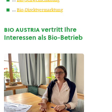
…
Bio-Schweinehaltung
…
Bio-Direktvermarktung
bio austria
vertritt Ihre
Interessen als Bio-Betrieb