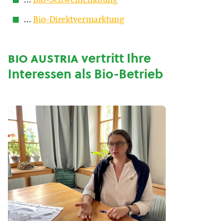
…
Bio-Schweinehaltung
…
Bio-Direktvermarktung
bio austria
vertritt Ihre
Interessen als Bio-Betrieb