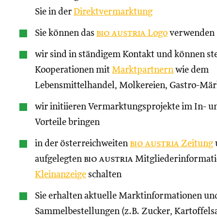
Sie in der
Direktvermarktung
Sie können das
bio austria
Logo
verwenden
wir sind in ständigem Kontakt und können st
Kooperationen mit
Marktpartnern
wie dem
Lebensmittelhandel, Molkereien, Gastro-Märk
wir initiieren Vermarktungsprojekte im In- un
Vorteile bringen
in der österreichweiten
bio austria
Zeitung
aufgelegten
bio austria
Mitgliederinformati
Kleinanzeige
schalten
Sie erhalten aktuelle Marktinformationen und
Sammelbestellungen (z.B. Zucker, Kartoffels