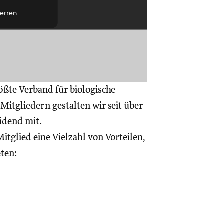
erren
ößte Verband für biologische
itgliedern gestalten wir seit über
eidend mit.
itglied eine Vielzahl von Vorteilen,
eten:
a