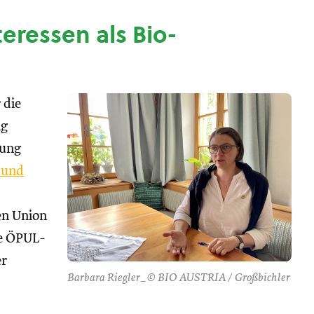
nteressen als Bio-
 die
ng
tung
 und
hen Union
se ÖPUL-
er
Barbara Riegler_© BIO AUSTRIA / Großbichler