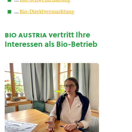
…
Bio-Schweinehaltung
…
Bio-Direktvermarktung
bio austria
vertritt Ihre
Interessen als Bio-Betrieb