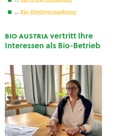
…
Bio-Schweinehaltung
…
Bio-Direktvermarktung
bio austria
vertritt Ihre
Interessen als Bio-Betrieb