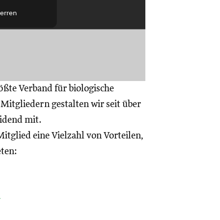
erren
ößte Verband für biologische
itgliedern gestalten wir seit über
eidend mit.
itglied eine Vielzahl von Vorteilen,
eten:
a