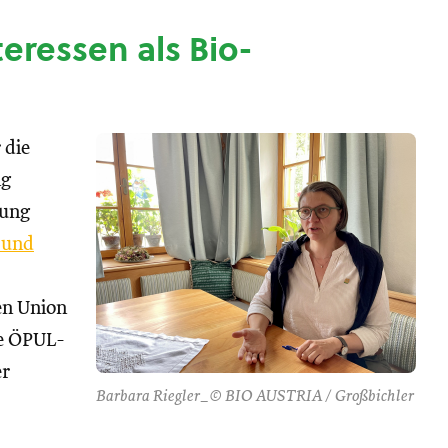
nteressen als Bio-
 die
ng
tung
 und
hen Union
se ÖPUL-
er
Barbara Riegler_© BIO AUSTRIA / Großbichler