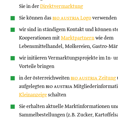
Sie in der
Direktvermarktung
Sie können das
bio austria
Logo
verwenden
wir sind in ständigem Kontakt und können st
Kooperationen mit
Marktpartnern
wie dem
Lebensmittelhandel, Molkereien, Gastro-Märk
wir initiieren Vermarktungsprojekte im In- un
Vorteile bringen
in der österreichweiten
bio austria
Zeitung
aufgelegten
bio austria
Mitgliederinformati
Kleinanzeige
schalten
Sie erhalten aktuelle Marktinformationen und
Sammelbestellungen (z.B. Zucker, Kartoffels