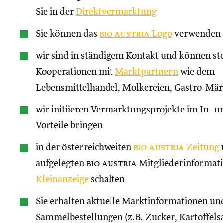
Sie in der
Direktvermarktung
Sie können das
bio austria
Logo
verwenden
wir sind in ständigem Kontakt und können st
Kooperationen mit
Marktpartnern
wie dem
Lebensmittelhandel, Molkereien, Gastro-Märk
wir initiieren Vermarktungsprojekte im In- un
Vorteile bringen
in der österreichweiten
bio austria
Zeitung
aufgelegten
bio austria
Mitgliederinformati
Kleinanzeige
schalten
Sie erhalten aktuelle Marktinformationen und
Sammelbestellungen (z.B. Zucker, Kartoffels