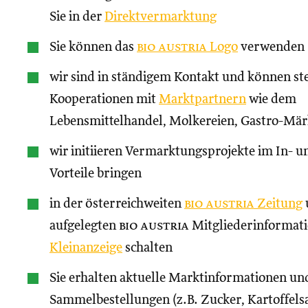
Sie in der
Direktvermarktung
Sie können das
bio austria
Logo
verwenden
wir sind in ständigem Kontakt und können st
Kooperationen mit
Marktpartnern
wie dem
Lebensmittelhandel, Molkereien, Gastro-Märk
wir initiieren Vermarktungsprojekte im In- un
Vorteile bringen
in der österreichweiten
bio austria
Zeitung
aufgelegten
bio austria
Mitgliederinformati
Kleinanzeige
schalten
Sie erhalten aktuelle Marktinformationen und
Sammelbestellungen (z.B. Zucker, Kartoffels