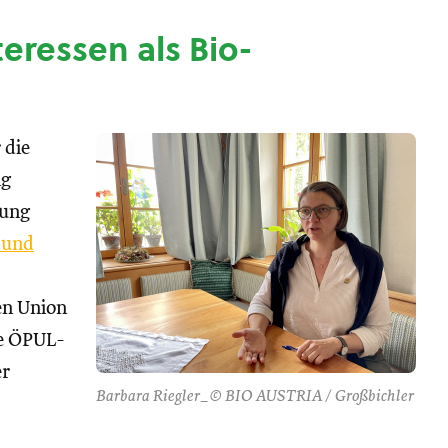
nteressen als Bio-
 die
ng
tung
 und
hen Union
se ÖPUL-
er
Barbara Riegler_© BIO AUSTRIA / Großbichler