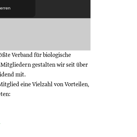
erren
ößte Verband für biologische
itgliedern gestalten wir seit über
eidend mit.
itglied eine Vielzahl von Vorteilen,
eten:
a