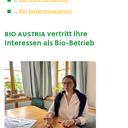
…
Bio-Schweinehaltung
…
Bio-Direktvermarktung
bio austria
vertritt Ihre
Interessen als Bio-Betrieb