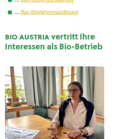
…
Bio-Schweinehaltung
…
Bio-Direktvermarktung
bio austria
vertritt Ihre
Interessen als Bio-Betrieb