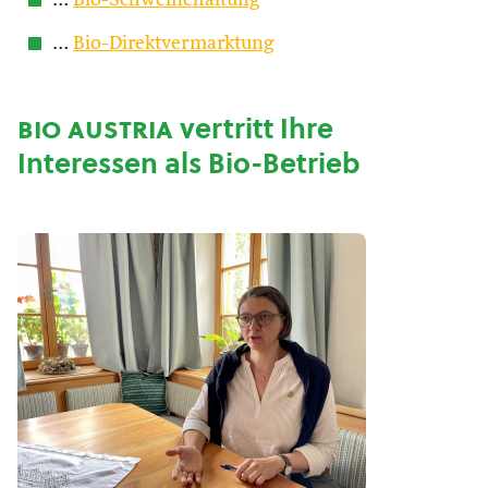
…
Bio-Schweinehaltung
…
Bio-Direktvermarktung
bio austria
vertritt Ihre
Interessen als Bio-Betrieb