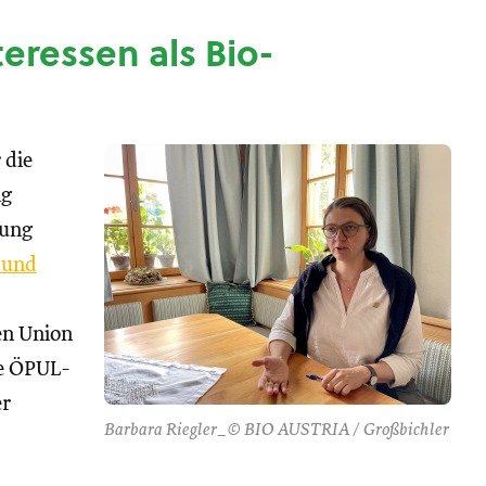
nteressen als Bio-
 die
ng
tung
 und
hen Union
se ÖPUL-
er
Barbara Riegler_© BIO AUSTRIA / Großbichler