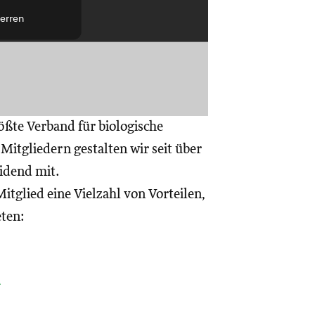
erren
ößte Verband für biologische
itgliedern gestalten wir seit über
eidend mit.
itglied eine Vielzahl von Vorteilen,
eten:
a