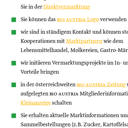
Sie in der
Direktvermarktung
Sie können das
bio austria
Logo
verwenden
wir sind in ständigem Kontakt und können st
Kooperationen mit
Marktpartnern
wie dem
Lebensmittelhandel, Molkereien, Gastro-Märk
wir initiieren Vermarktungsprojekte im In- un
Vorteile bringen
in der österreichweiten
bio austria
Zeitung
aufgelegten
bio austria
Mitgliederinformati
Kleinanzeige
schalten
Sie erhalten aktuelle Marktinformationen und
Sammelbestellungen (z.B. Zucker, Kartoffels